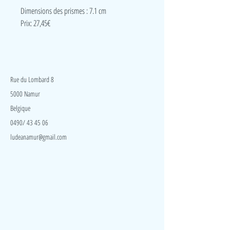
Dimensions des prismes : 7.1 cm
Prix: 27,45€
LudeA
Rue du Lombard 8
5000 Namur
Belgique
0490/ 43 45 06
ludeanamur@gmail.com
Visite
Accueil
A propos
Contact
Politique de confidentialité