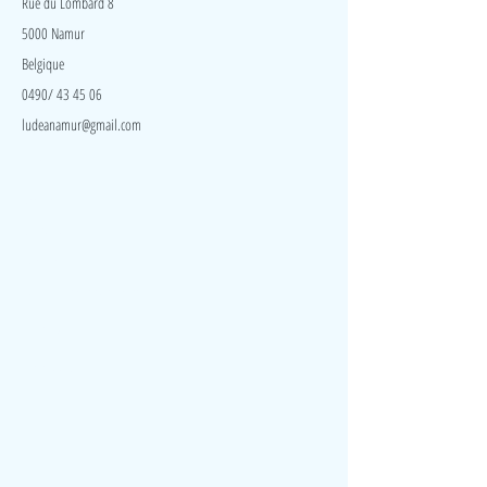
Rue du Lombard 8
5000 Namur
Belgique
0490/ 43 45 06
ludeanamur@gmail.com
Visite
Accueil
A propos
Contact
Politique de confidentialité
Réseaux
Facebook