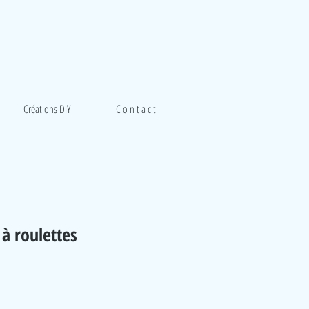
Créations DIY
C o n t a c t
à roulettes