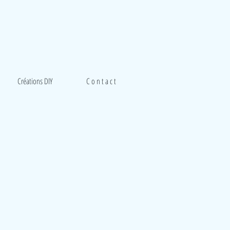
Créations DIY
C o n t a c t