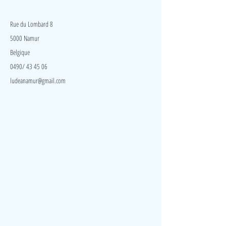
LudeA
Rue du Lombard 8
5000 Namur
Belgique
0490/ 43 45 06
ludeanamur@gmail.com
Visite
Accueil
A propos
Contact
Politique de confidentialité
Réseaux
Facebook