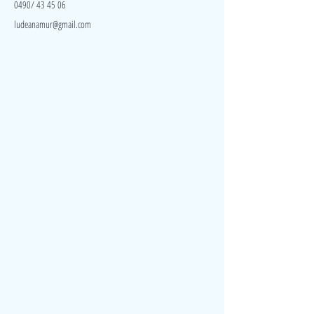
0490/ 43 45 06
ludeanamur@gmail.com
Visite
Accueil
A propos
Contact
Politique de confidentialité
Réseaux
Facebook