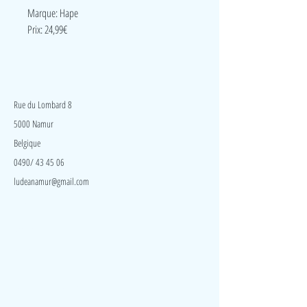
Marque: Hape
Prix: 24,99€
LudeA
Rue du Lombard 8
5000 Namur
Belgique
0490/ 43 45 06
ludeanamur@gmail.com
Visite
Accueil
A propos
Contact
Politique de confidentialité