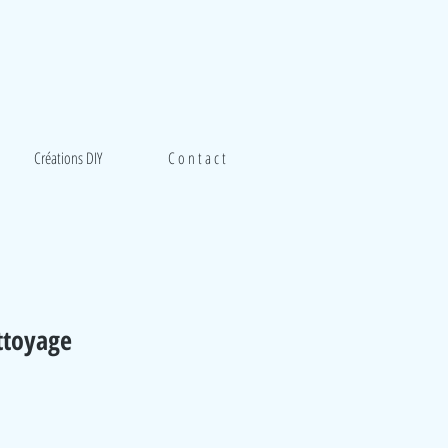
Créations DIY
C o n t a c t
ttoyage