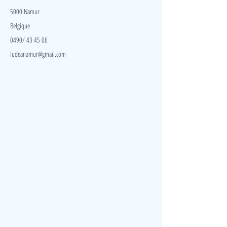
5000 Namur
Belgique
0490/ 43 45 06
ludeanamur@gmail.com
Visite
Accueil
A propos
Contact
Politique de confidentialité
Réseaux
Facebook