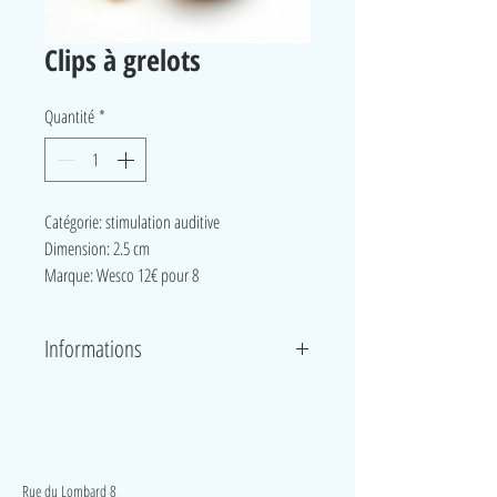
Clips à grelots
Quantité
*
Catégorie: stimulation auditive
Dimension: 2.5 cm
Marque: Wesco 12€ pour 8
Informations
Voici des petits grelots à accrocher aux vêtements de
vos enfants pour associer des mouvements corporels
à un rythme.
LudeA
Rue du Lombard 8