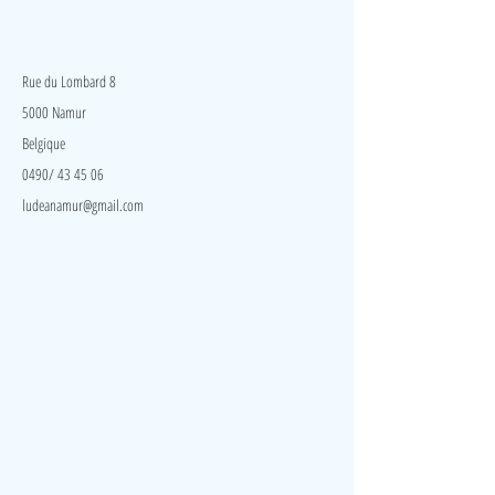
LudeA
Rue du Lombard 8
5000 Namur
Belgique
0490/ 43 45 06
ludeanamur@gmail.com
Visite
Accueil
A propos
Contact
Politique de confidentialité
Réseaux
Facebook