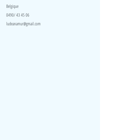
Belgique
0490/ 43 45 06
ludeanamur@gmail.com
Visite
Accueil
A propos
Contact
Politique de confidentialité
Réseaux
Facebook