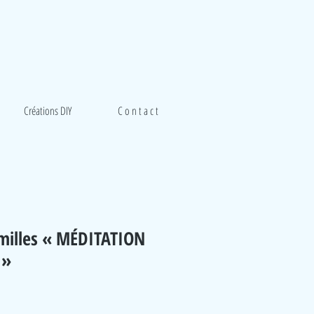
Créations DIY
C o n t a c t
amilles « MÉDITATION
 »