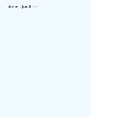
ludeanamur@gmail.com
Visite
Accueil
A propos
Contact
Politique de confidentialité
Réseaux
Facebook