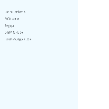
Découvrez ce jeu de cache-cache et de mémoire avec
LudeA
ses 9 adorables animaux facilement préhensibles.
Rue du Lombard 8
5000 Namur
Belgique
0490/ 43 45 06
ludeanamur@gmail.com
Visite
Accueil
A propos
Contact
Politique de confidentialité
Réseaux
Facebook