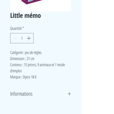
Little mémo
Quantité
*
Catégorie : jeu de règles
Dimension : 21 cm
Contenu : 15 jetons, 9 animaux et 1 mode
d’emploi
Marque : Djeco 18 €
Informations
Les animaux sont dans le pré mais l'un d'entre eux
est caché derrière le buisson. Mais lequel ?