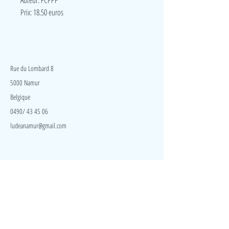
Auteur: FCPPF
Prix: 18.50 euros
LudeA
Rue du Lombard 8
5000 Namur
Belgique
0490/ 43 45 06
ludeanamur@gmail.com
Visite
Accueil
A propos
Contact
Politique de confidentialité
Réseaux