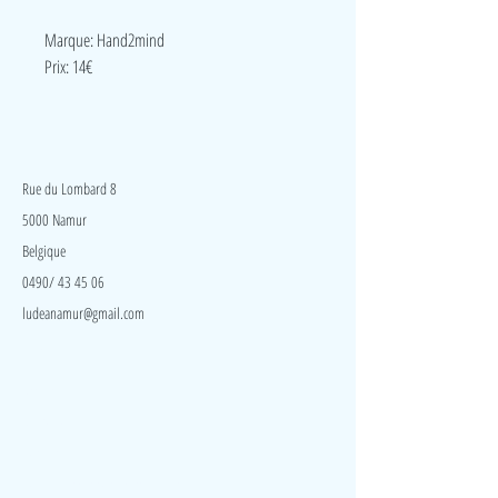
Marque: Hand2mind
Prix: 14€
LudeA
Rue du Lombard 8
5000 Namur
Belgique
0490/ 43 45 06
ludeanamur@gmail.com
Visite
Accueil
A propos
Contact
Politique de confidentialité