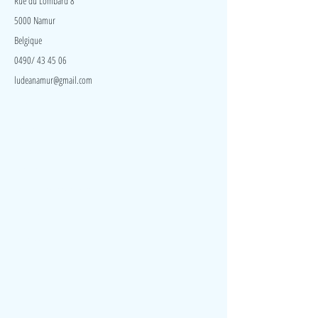
Rue du Lombard 8
5000 Namur
Belgique
0490/ 43 45 06
ludeanamur@gmail.com
Visite
Accueil
A propos
Contact
Politique de confidentialité
Réseaux
Facebook