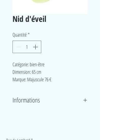
Nid d'éveil
Quantité
*
Catégorie: bien-être
Dimension: 65 cm
Marque: Majuscule 76 €
Informations
Où peut on trouver meilleur refuge que dans ce nid
douillet ? 2 en 1, aire de repos en position allongée
avec la tête et le cou soutenu ou aire de jeux lorsque
LudeA
bébé sait se tenir assis.