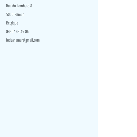
Rue du Lombard 8
5000 Namur
Belgique
0490/ 43 45 06
ludeanamur@gmail.com
Visite
Accueil
A propos
Contact
Politique de confidentialité
Réseaux
Facebook