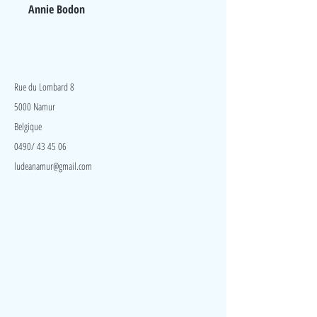
Annie Bodon
LudeA
Rue du Lombard 8
5000 Namur
Belgique
0490/ 43 45 06
ludeanamur@gmail.com
Visite
Accueil
A propos
Contact
Politique de confidentialité
Réseaux