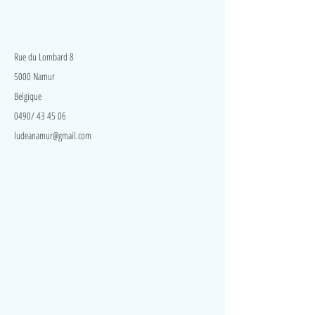
LudeA
Rue du Lombard 8
5000 Namur
Belgique
0490/ 43 45 06
ludeanamur@gmail.com
Visite
Accueil
A propos
Contact
Politique de confidentialité
Réseaux
Facebook