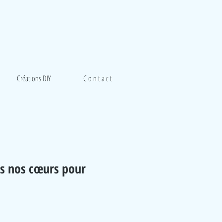
Créations DIY
C o n t a c t
ns nos cœurs pour