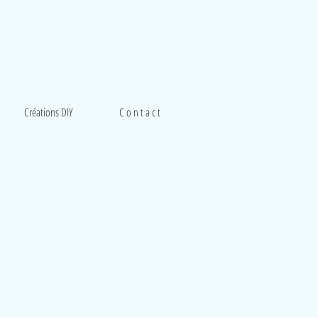
Créations DIY
C o n t a c t