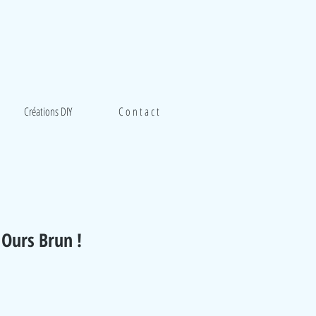
Créations DIY
C o n t a c t
t Ours Brun !