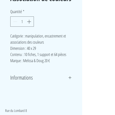
Quantité
*
Catégorie : manipulation, encastrement et
associations des couleurs
Dimension : 40 x 29
Contenu : 10 fiches, 1 support et 64 pièces
Marque : Melissa & Doug 20 €
Informations
Dix cartes d’image réversibles sont tenues en place
sur une planche de jeu en bois pendant que les
enfants placent les bouchons pression dans les trous.
LudeA
Un côté de la carte d’image est en couleurs. Le verso
montre l’image en blanc et noir, ce qui permet aux
Rue du Lombard 8