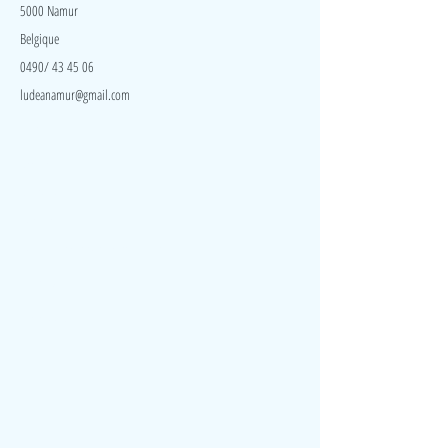
enfants de créer leurs propres motifs et dessins !
5000 Namur
Cette activité est excellente pour la reconnaissance
Belgique
des couleurs, le tri et les aptitudes mathématiques
élémentaires.
0490/ 43 45 06
ludeanamur@gmail.com
Visite
Accueil
A propos
Contact
Politique de confidentialité
Réseaux
Facebook