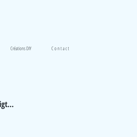
Créations DIY
C o n t a c t
gt...