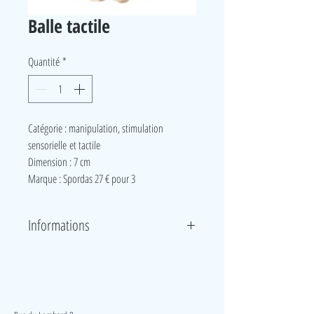
Balle tactile
Quantité
*
Catégorie : manipulation, stimulation
sensorielle et tactile
Dimension : 7 cm
Marque : Spordas 27 € pour 3
Informations
Avec ses bosses et sa surface légèrement collante, la
balle est plus facile à attraper et à saisir. Quand la
balle roule ou qu’on la secoue, les perles émettent
LudeA
un son qui permet de suivre son mouvement .La
balle produit également un effet amortissant