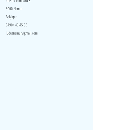
Rue du Lombard 8
comparable à celui des sacs à grains.
5000 Namur
Belgique
0490/ 43 45 06
ludeanamur@gmail.com
Visite
Accueil
A propos
Contact
Politique de confidentialité
Réseaux
Facebook