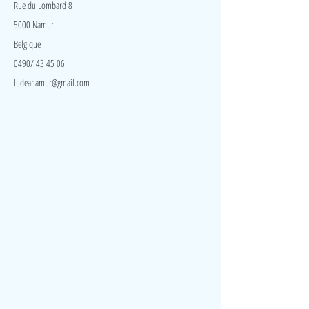
Rue du Lombard 8
5000 Namur
Belgique
0490/ 43 45 06
ludeanamur@gmail.com
Visite
Accueil
A propos
Contact
Politique de confidentialité
Réseaux
Facebook