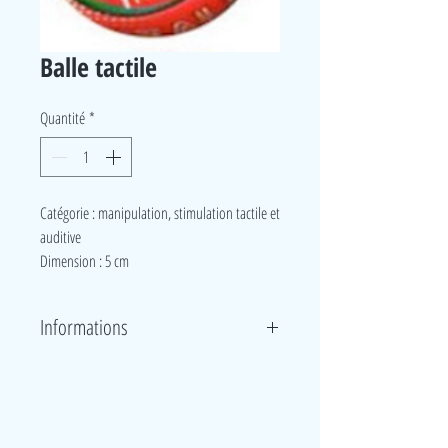
Balle tactile
Quantité
*
Catégorie : manipulation, stimulation tactile et
auditive
Dimension : 5 cm
Informations
Petite balle tactile où l’on peut sentir des grains à
l’intérieur et qui fait du bruit quand on la manipule.
LudeA