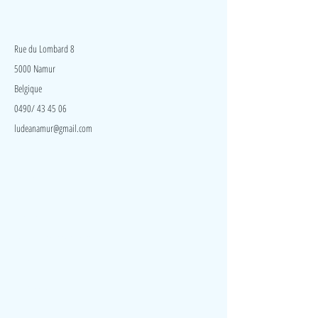
elle est malléable et douce au toucher mais aussi
chatouilleuse grâce aux multiples picots souples qui
LudeA
la recouvrent.
Rue du Lombard 8
5000 Namur
Belgique
0490/ 43 45 06
ludeanamur@gmail.com
Visite
Accueil
A propos
Contact
Politique de confidentialité
Réseaux
Facebook