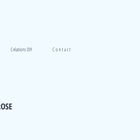
Créations DIY
C o n t a c t
 ROSE