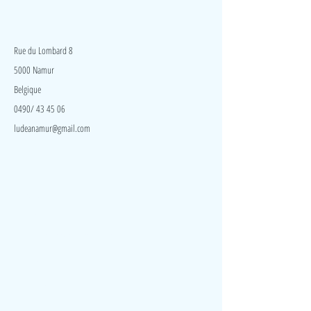
maintien grâce aux oreilles qui servent de poignées.
Favorise la coordination et l’équilibre.
LudeA
Rue du Lombard 8
5000 Namur
Belgique
0490/ 43 45 06
ludeanamur@gmail.com
Visite
Accueil
A propos
Contact
Politique de confidentialité
Réseaux
Facebook