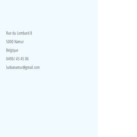
Catégorie : motricité
Dimension : étirable jusqu'à 70cm
Marque : Amazon 18€
LudeA
Rue du Lombard 8
5000 Namur
Belgique
0490/ 43 45 06
ludeanamur@gmail.com
Visite
Accueil
A propos
Contact
Politique de confidentialité
Réseaux
Facebook