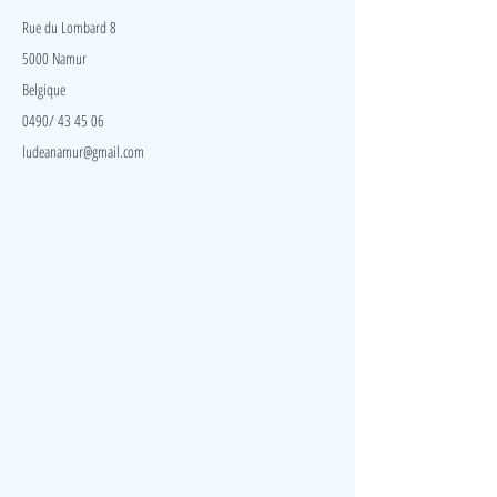
Rue du Lombard 8
5000 Namur
Belgique
0490/ 43 45 06
ludeanamur@gmail.com
Visite
Accueil
A propos
Contact
Politique de confidentialité
Réseaux
Facebook