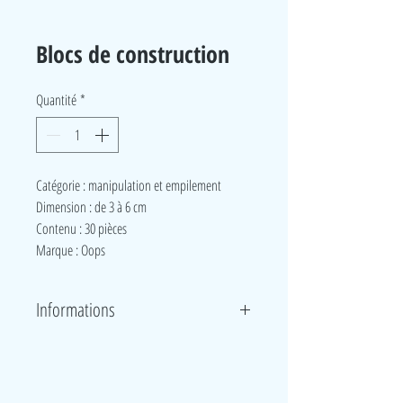
Blocs de construction
Quantité
*
Catégorie : manipulation et empilement
Dimension : de 3 à 6 cm
Contenu : 30 pièces
Marque : Oops
Informations
Ces gros blocs de toutes les couleurs permettent à vos
enfants d'assembler tout ce qu'ils veulent !
LudeA