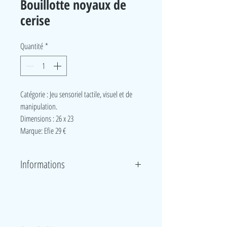
Bouillotte noyaux de
cerise
Quantité
*
Catégorie : Jeu sensoriel tactile, visuel et de
manipulation.
Dimensions
:
26 x 23
Marque: Efie 29 €
Informations
100% naturel et tout doux, il est rempli de noyaux
de cerises qui s’entrechoquent lorsqu’on le
manipule, ajoutant ainsi une stimulation sonore au
LudeA
plaisir tactile. Mettez-le au four à micro-ondes ou au