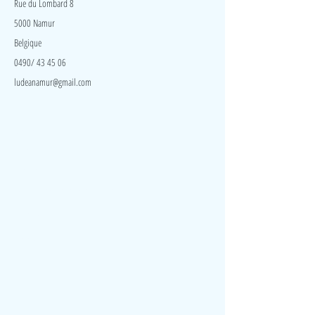
congélateur, les noyaux de cerises restituent pendant
Rue du Lombard 8
longtemps la chaleur ou le froid.
5000 Namur
Belgique
0490/ 43 45 06
ludeanamur@gmail.com
Visite
Accueil
A propos
Contact
Politique de confidentialité
Réseaux
Facebook