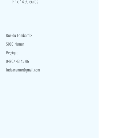
Prix: 14.90 euros
LudeA
Rue du Lombard 8
5000 Namur
Belgique
0490/ 43 45 06
ludeanamur@gmail.com
Visite
Accueil
A propos
Contact
Politique de confidentialité
Réseaux