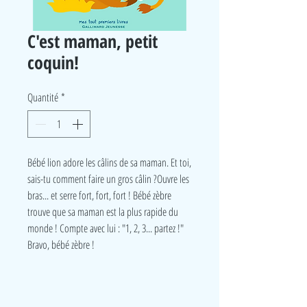
C'est maman, petit
coquin!
Quantité
*
Bébé lion adore les câlins de sa maman. Et toi,
sais-tu comment faire un gros câlin ?Ouvre les
bras... et serre fort, fort, fort ! Bébé zèbre
trouve que sa maman est la plus rapide du
monde ! Compte avec lui : "1, 2, 3... partez !"
Bravo, bébé zèbre !
LudeA