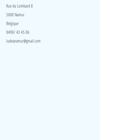
Rue du Lombard 8
5000 Namur
Belgique
0490/ 43 45 06
ludeanamur@gmail.com
Visite
Accueil
A propos
Contact
Politique de confidentialité
Réseaux
Facebook