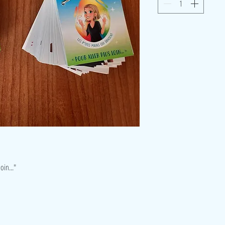
oin..."
Visite
Accueil