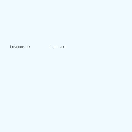
Créations DIY
C o n t a c t