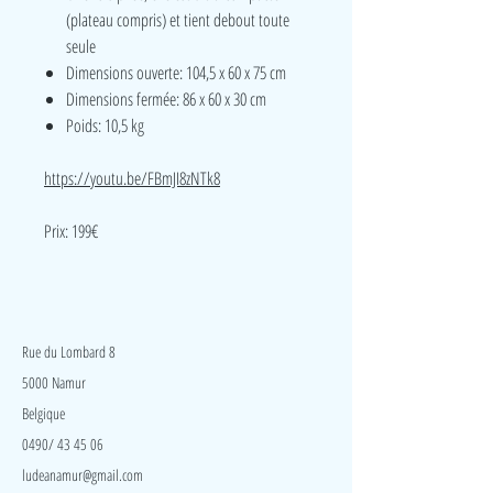
(plateau compris) et tient debout toute
seule
Dimensions ouverte: 104,5 x 60 x 75 cm
Dimensions fermée: 86 x 60 x 30 cm
Poids: 10,5 kg
https://youtu.be/FBmJI8zNTk8
Prix: 199€
LudeA
Rue du Lombard 8
5000 Namur
Belgique
0490/ 43 45 06
ludeanamur@gmail.com