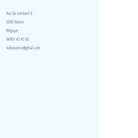
LudeA
Rue du Lombard 8
5000 Namur
Belgique
0490/ 43 45 06
ludeanamur@gmail.com
Visite
Accueil
A propos
Contact
Politique de confidentialité
Réseaux
Facebook