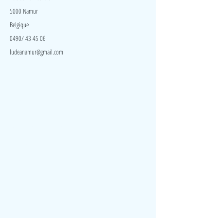
5000 Namur
Belgique
0490/ 43 45 06
ludeanamur@gmail.com
Visite
Accueil
A propos
Contact
Politique de confidentialité
Réseaux
Facebook