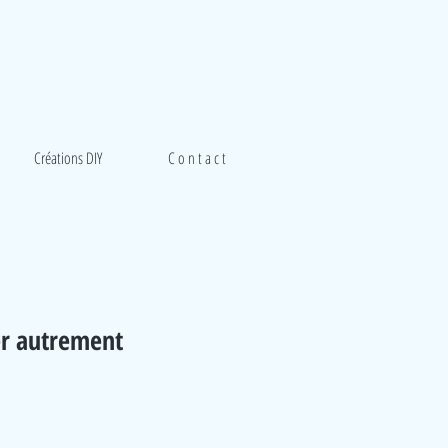
Créations DIY
C o n t a c t
r autrement