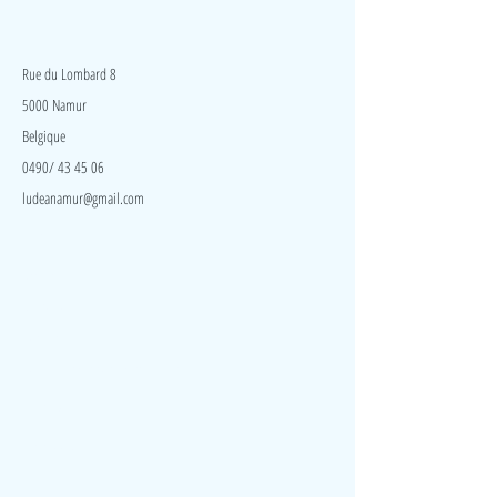
LudeA
Rue du Lombard 8
5000 Namur
Belgique
0490/ 43 45 06
ludeanamur@gmail.com
Visite
Accueil
A propos
Contact
Politique de confidentialité
Réseaux
Facebook