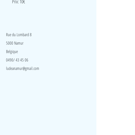
Prix: 10€
LudeA
Rue du Lombard 8
5000 Namur
Belgique
0490/ 43 45 06
ludeanamur@gmail.com
Visite
Accueil
A propos
Contact
Politique de confidentialité
Réseaux