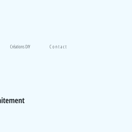
Créations DIY
C o n t a c t
laitement