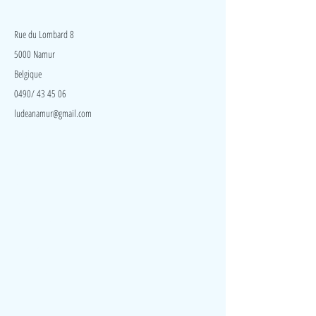
LudeA
Rue du Lombard 8
5000 Namur
Belgique
0490/ 43 45 06
ludeanamur@gmail.com
Visite
Accueil
A propos
Contact
Politique de confidentialité
Réseaux
Facebook