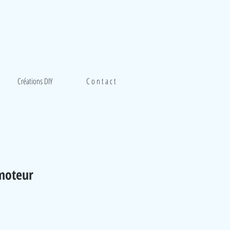
Créations DIY
C o n t a c t
moteur