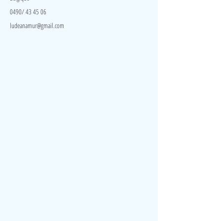
0490/ 43 45 06
ludeanamur@gmail.com
Visite
Accueil
A propos
Contact
Politique de confidentialité
Réseaux
Facebook