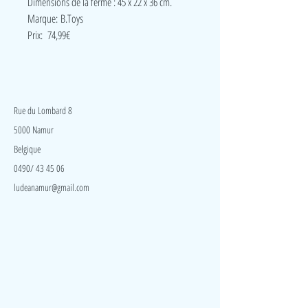
Dimensions de la ferme : 45 x 22 x 36 cm.
Marque: B.Toys
Prix: 74,99€
LudeA
Rue du Lombard 8
5000 Namur
Belgique
0490/ 43 45 06
ludeanamur@gmail.com
Visite
Accueil
A propos
Contact
Politique de confidentialité