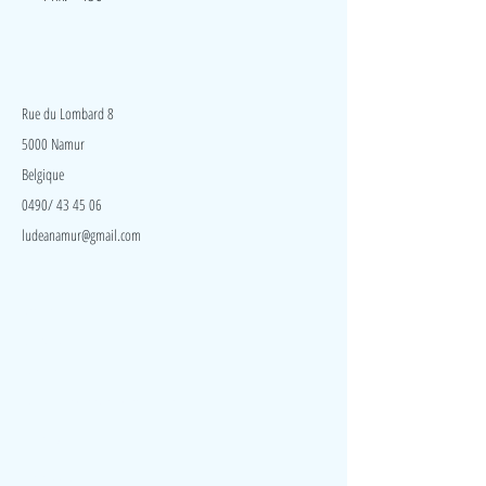
LudeA
Rue du Lombard 8
5000 Namur
Belgique
0490/ 43 45 06
ludeanamur@gmail.com
Visite
Accueil
A propos
Contact
Politique de confidentialité
Réseaux
Facebook