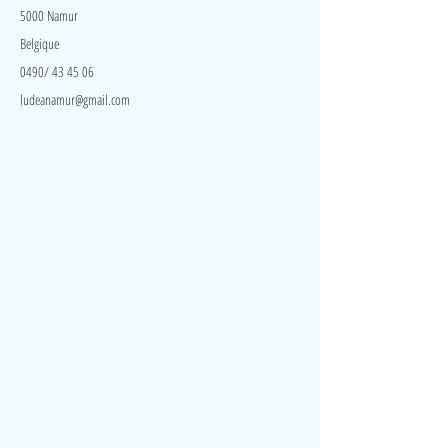
5000 Namur
Belgique
0490/ 43 45 06
ludeanamur@gmail.com
Visite
Accueil
A propos
Contact
Politique de confidentialité
Réseaux
Facebook