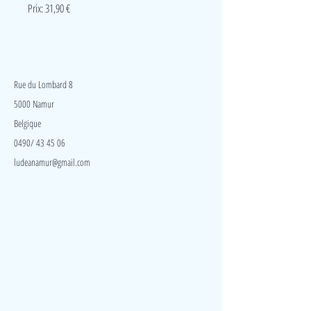
Prix: 31,90 €
LudeA
Rue du Lombard 8
5000 Namur
Belgique
0490/ 43 45 06
ludeanamur@gmail.com
Visite
Accueil
A propos
Contact
Politique de confidentialité
Réseaux